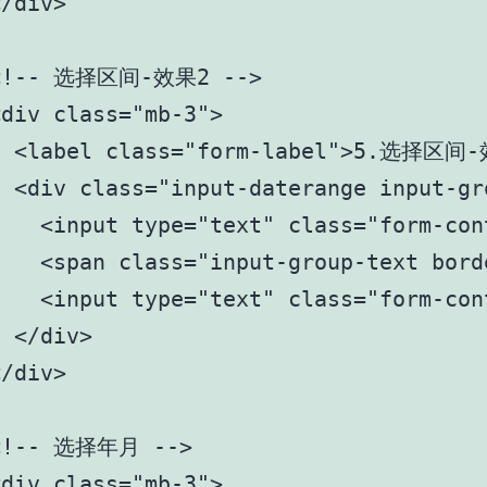
/div>

<!-- 选择区间-效果2 -->

div class="mb-3">

  <label class="form-label">5.选
 <div class="input-daterange input-gro
   <input type="text" class="form-cont
    <span class="input-group-text bord
   <input type="text" class="form-cont
 </div>

/div>

<!-- 选择年月 -->

div class="mb-3">
