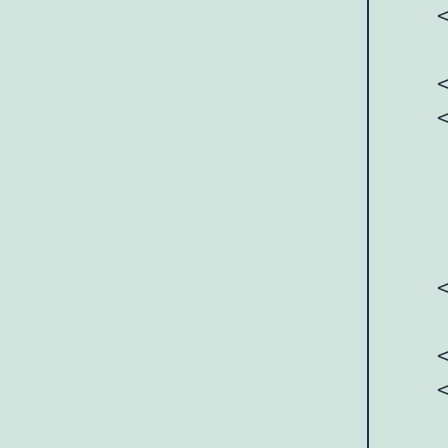
    <
    
    <
   
     
     
     
    <
    
    <
    