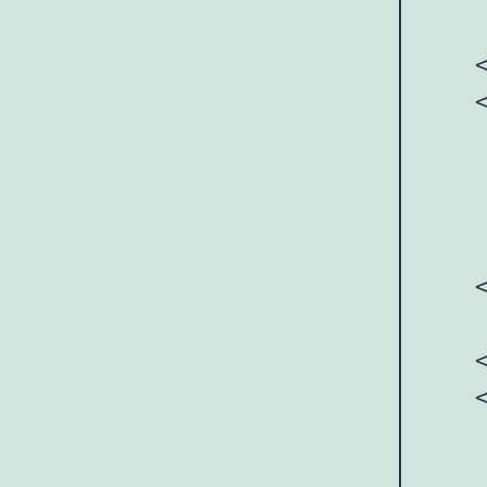
    
    <
    
     
     
     
    <
    
    <
    
     