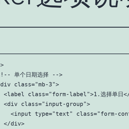
>

<!-- 单个日期选择 -->

div class="mb-3">

  <label class="form-label">1.选择单日</
 <div class="input-group">

   <input type="text" class="form-con
 </div>
