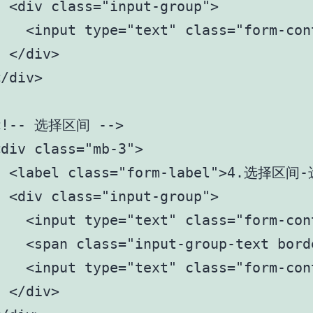
 <div class="input-group">

   <input type="text" class="form-con
 </div>

/div>

<!-- 选择区间 -->

div class="mb-3">

  <label class="form-label">4.选择
 <div class="input-group">

   <input type="text" class="form-con
    <span class="input-group-text bord
   <input type="text" class="form-con
 </div>
