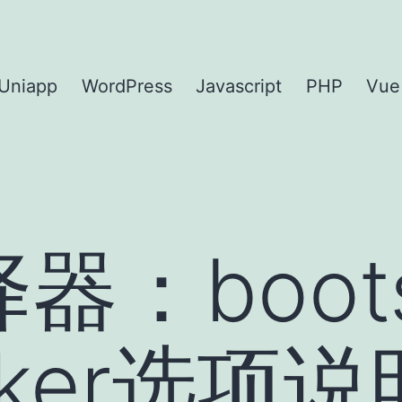
Uniapp
WordPress
Javascript
PHP
Vue
：bootst
icker选项说