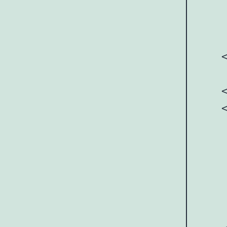
     
     
     
    <
    
    <
    
     
     
    
     
     