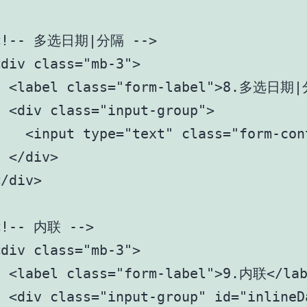
<!-- 多选日期|分隔 -->

div class="mb-3">

  <label class="form-label">8.多选日期|
 <div class="input-group">

   <input type="text" class="form-con
 </div>

/div>

<!-- 内联 -->

div class="mb-3">

  <label class="form-label">9.内联</lab
 <div class="input-group" id="inlineDa