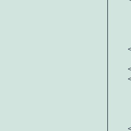
    
     
     
     
    <
    
    <
    
     
     
     
    <