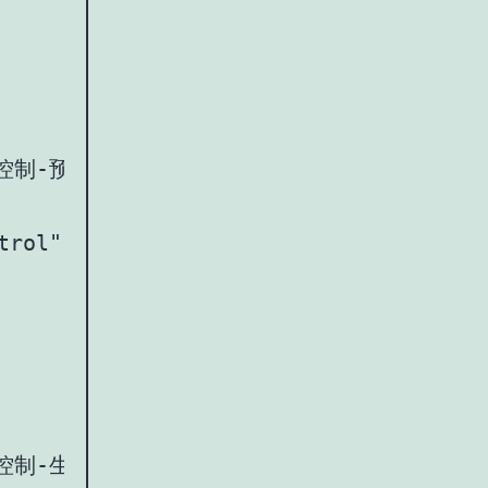
0.日期限制控制-预订日期选择（今天起3个月内，禁用过去日期
trol" id="checkin-date">

期限制控制-生日选择器（限制1980-2026年出生）：</la