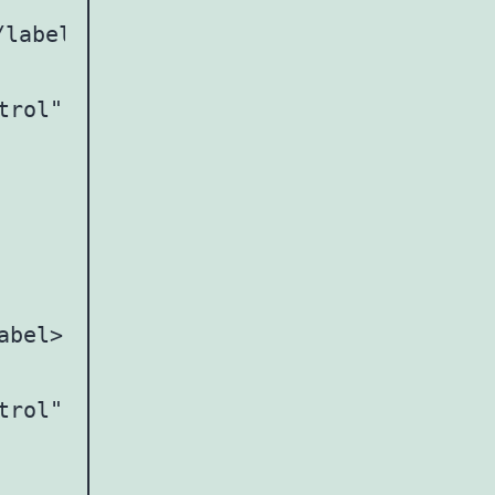
label>

trol" id="monthPicker">

bel>

trol" id="yearPicker">
