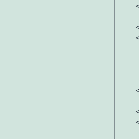
    <
    
    <
   
     
     
     
    <
    
    <
    