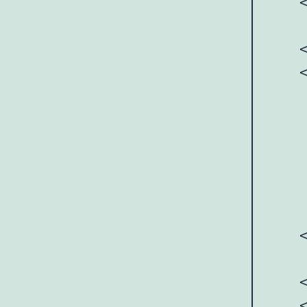
    <
    
    <
    
     
     
    
     
     
    <
    
    <