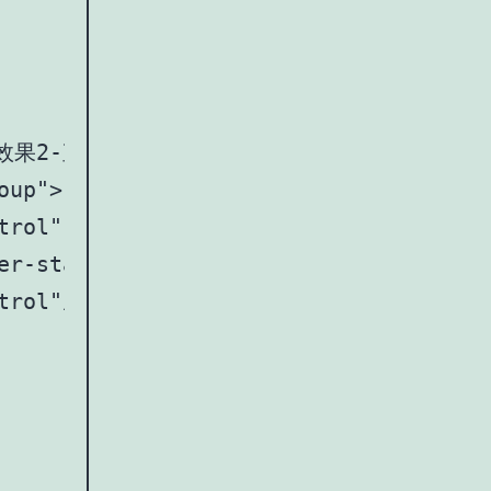
择区间-效果2-直接区间显示高亮-最实用（推荐）</label
up">

rol" />

er-start-0 border-end-0 rounded-0">至<
rol"/>
