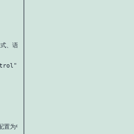
>2.设置日期格式、语言、选择后关闭日期、是否显示第几周
trol" id="datepicker2">

日-配置为中文常用格式</label>
