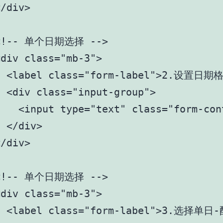
/div>

<!-- 单个日期选择 -->

div class="mb-3">

   <label class="form-label"
 <div class="input-group">

   <input type="text" class="form-con
 </div>

/div>

<!-- 单个日期选择 -->

div class="mb-3">

  <label class="form-label">3.选择单