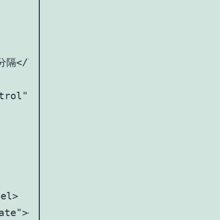
分隔</label>

trol" id="manyPicker">

el>

te"></div>
