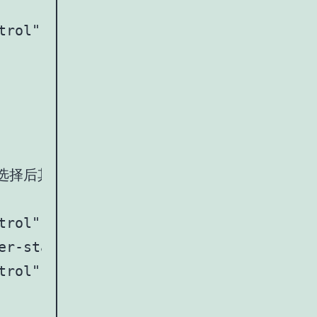
trol" id="datepicker3">

区间-选择后其他灰掉不可选</label>

trol" name="start" id="start-date" />

er-start-0 border-end-0 rounded-0">至<
trol" name="end" id="end-date" />
