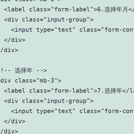
  <label class="form-label">6.选择年月</
 <div class="input-group">

   <input type="text" class="form-con
 </div>

/div>

<!-- 选择年 -->

div class="mb-3">

  <label class="form-label">7.选择年</la
 <div class="input-group">

   <input type="text" class="form-con
 </div>

/div>
