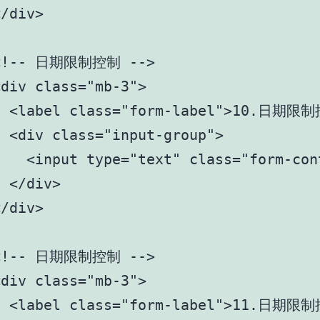
/div> 

<!-- 日期限制控制 -->

div class="mb-3">

   <label class="form-label">1
 <div class="input-group">

   <input type="text" class="form-con
 </div>

/div>

<!-- 日期限制控制 -->

div class="mb-3">

  <label class="form-label">11.日