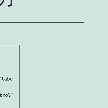
label>

trol" id="datepicker">
