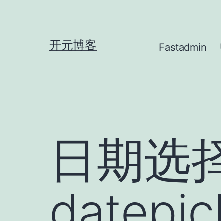
跳
至
内
开元博客
Fastadmin
容
日期选择器
datep