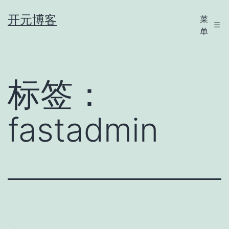
跳
开元博客
菜
至
单
内
容
标签：
fastadmin