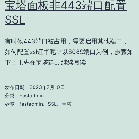
宝塔面板非443端口配置
SSL
有时候443端口被占用，需要启用其他端口，
如何配置ssl证书呢？以8089端口为例，步骤如
宝
下： 1.先在宝塔建…
继续阅读
塔
面
发布日期：
2023年7月10日
板
分类：
Fastadmin
非
标签：
fastadmin
、
SSL
、
宝塔
443
端
口