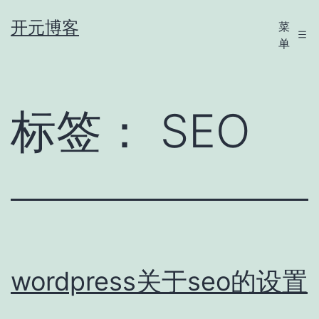
跳
开元博客
菜
至
单
内
容
标签：
SEO
wordpress关于seo的设置