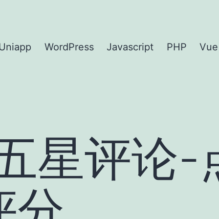
Uniapp
WordPress
Javascript
PHP
Vue
pp 五星评论
评分