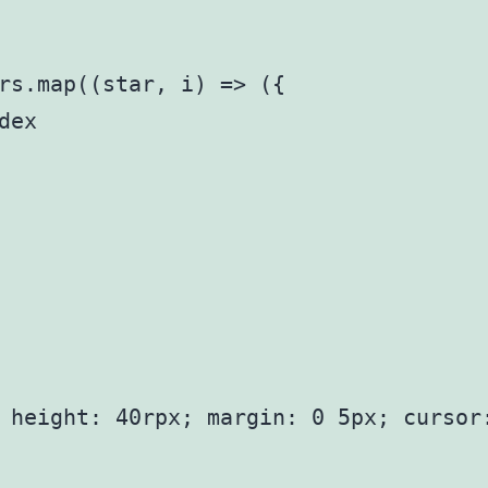
rs.map((star, i) => ({

ex

 height: 40rpx; margin: 0 5px; cursor: