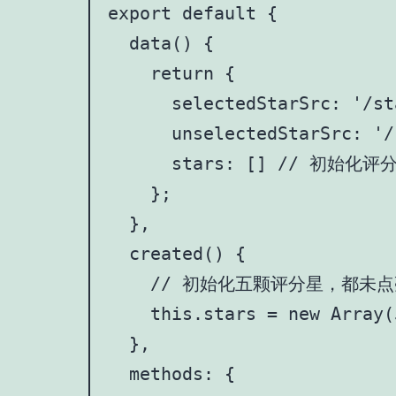
export default {

  data() {

    return {

      selectedStarSrc: '/
      unselectedStarSrc: 
      stars: [] // 初始化评
    };

  },

  created() {

    // 初始化五颗评分星，都未点
    this.stars = new Array(
  },

  methods: {
