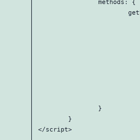
		methods: {

			getStarSrc(index) {

			      // 根据是否被选中返回不同的图片地址

			      return this.selectedIndex >= index ? '/static/images/pjxx2.png' : '/static/images/pjxx1.png';

			    },

			    toggleStar(index) {

			      // 点亮或灭掉图片时更新selectedIndex

			      this.selectedIndex = index;

			    },

		}

	}

</script>