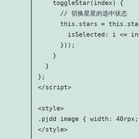
    toggleStar(index) {

      // 切换星星的选中状态

      this.stars = this.sta
        isSelected: i <= ind
      }));

    }

  }

};

</script>

<style>

.pjdd image { width: 40rpx;
</style>