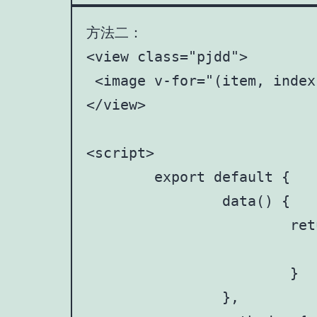
方法二：

<view class="pjdd">

 <image v-for="(item, index
</view>

<script>

	export default {

		data() {

			return {

				selectedIndex: 0, // 默认没有星星被选
			}

		},
