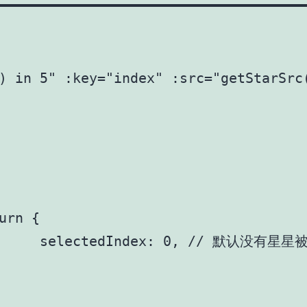
) in 5" :key="index" :src="getStarSrc(
中				
