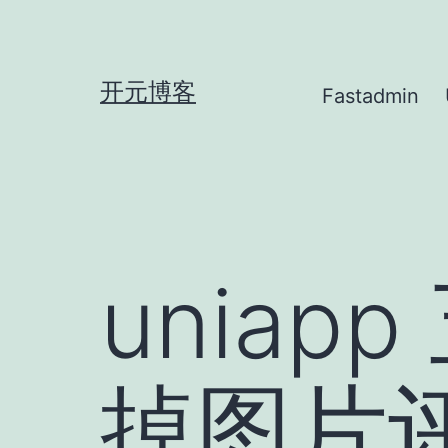
跳
至
内
开元博客
Fastadmin
容
unia
掉图片