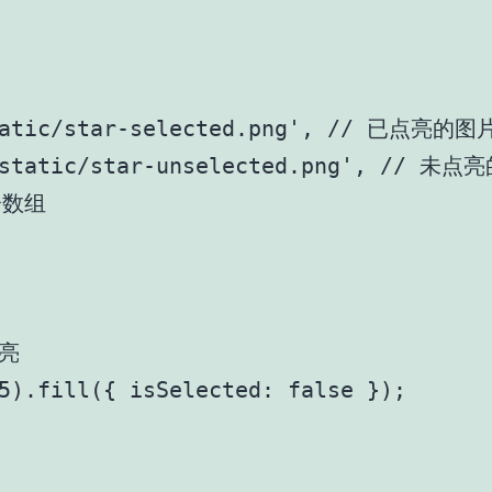
static/star-selected.png', // 已点亮的图
'/static/star-unselected.png', // 未
分数组

亮

5).fill({ isSelected: false });
