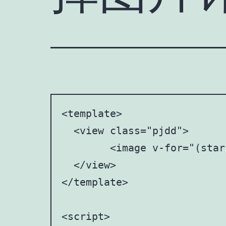
<template>

  <view class="pjdd">

	<image v-for="(star, index) in stars" :key="index" :src="star.isSelected ? selectedStarSrc : unselectedStarSrc"  @click="toggleStar(index)"/>

  </view>

</template>

<script>
