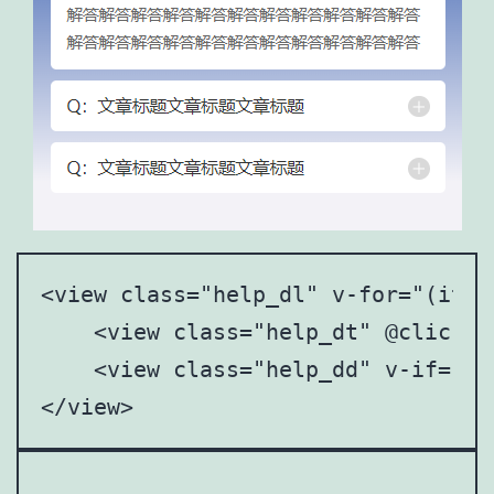
<view class="help_dl" v-for="(item
    <view class="help_dt" @click="
    <view class="help_dd" v-if="it
</view>