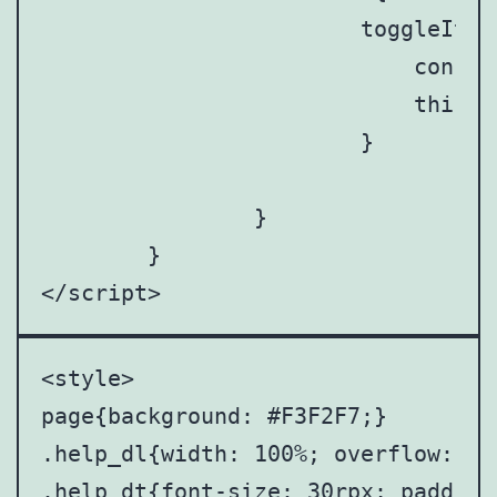
			toggleItem(index) {

			    const item = this.list[index];

			    this.list[index].isVisible = !item.isVisible;

			}

		}

	}

</script>
<style>

page{background: #F3F2F7;}

.help_dl{width: 100%; overflow: hi
.help_dt{font-size: 30rpx; padding