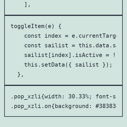
    ],
toggleItem(e) {

    const index = e.currentTarget.
    const sailist = this.data.saili
    sailist[index].isActive = !sai
    this.setData({ sailist });

  },
.pop_xzli{width: 30.33%; font-size
.pop_xzli.on{background: #383838; 