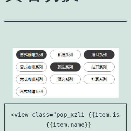
<view class="pop_xzli {{item.isAct
          {{item.name}}
