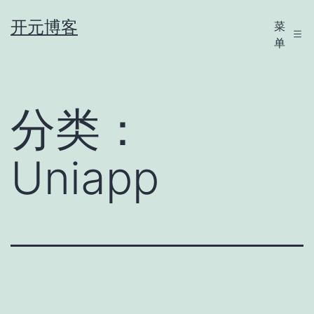
跳
开元博客
菜
至
单
内
容
分类：
Uniapp